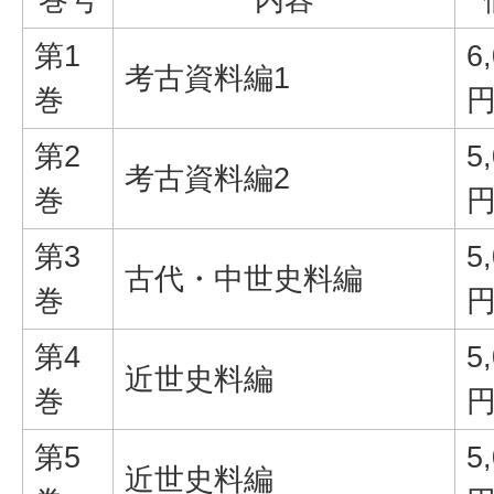
第1
6
考古資料編1
巻
第2
5
考古資料編2
巻
第3
5
古代・中世史料編
巻
第4
5
近世史料編
巻
第5
5
近世史料編