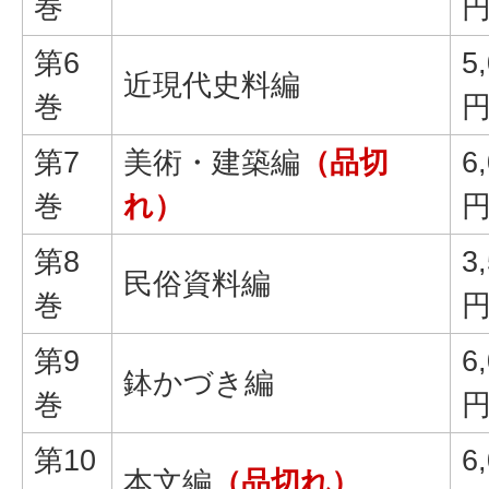
巻
第6
5
近現代史料編
巻
第7
美術・建築編
（品切
6
巻
れ）
第8
3
民俗資料編
巻
第9
6
鉢かづき編
巻
第10
6
本文編
（品切れ）