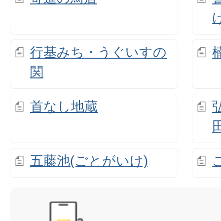
行基みち・うぐいすの
関
首なし地蔵
五藤池(ごとがいけ)