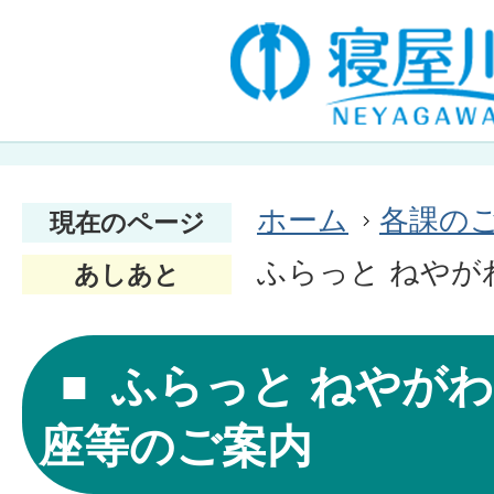
ホーム
各課の
現在のページ
ふらっと ねやが
あしあと
ふらっと ねやがわ
座等のご案内