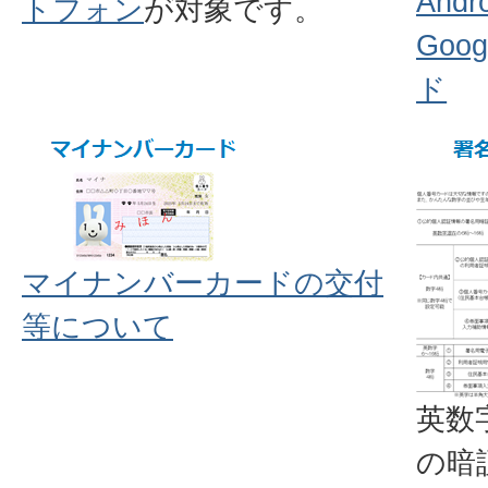
And
トフォン
が対象です。
Goo
ド
マイナンバーカードの交付
等について
英数
の暗