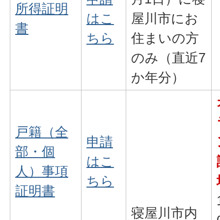
所得証明
はこ
屋川市にお
書
ちら
住まいの方
のみ（直近7
か年分）
戸籍（全
申請
部・個
はこ
人）事項
ちら
証明書
寝屋川市内