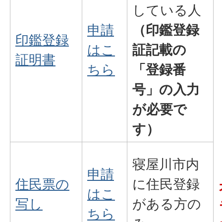
している人
申請
（印鑑登録
印鑑登録
はこ
証記載の
証明書
ちら
「登録番
号」の入力
が必要で
す）
寝屋川市内
申請
住民票の
に住民登録
はこ
写し
がある方の
ちら