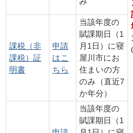
み
当該年度の
賦課期日（1
課税（非
申請
月1日）に寝
課税）証
はこ
屋川市にお
明書
ちら
住まいの方
のみ（直近7
か年分）
当該年度の
賦課期日（1
申請
月1日）に寝