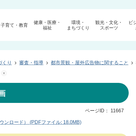
健康・医療・
環境・
観光・文化・
ビ
子育て・教育
福祉
まちづくり
スポーツ
づくり
審査・指導
都市景観・屋外広告物に関すること
画
ページID：
11667
ード） (PDFファイル: 18.0MB)