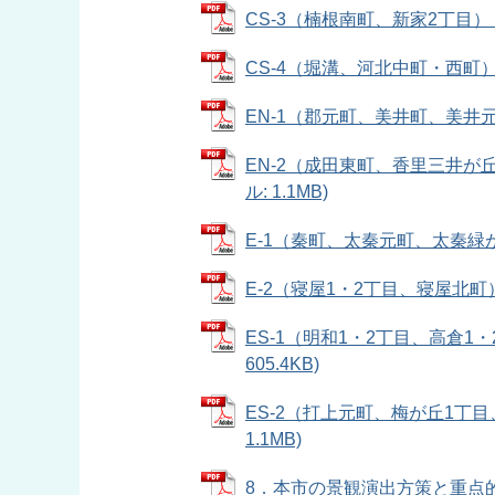
CS-3（楠根南町、新家2丁目） (P
CS-4（堀溝、河北中町・西町） (P
EN-1（郡元町、美井町、美井元町
EN-2（成田東町、香里三井が
ル: 1.1MB)
E-1（秦町、太秦元町、太秦緑が丘、
E-2（寝屋1・2丁目、寝屋北町） (
ES-1（明和1・2丁目、高倉1
605.4KB)
ES-2（打上元町、梅が丘1丁目
1.1MB)
8．本市の景観演出方策と重点的に景