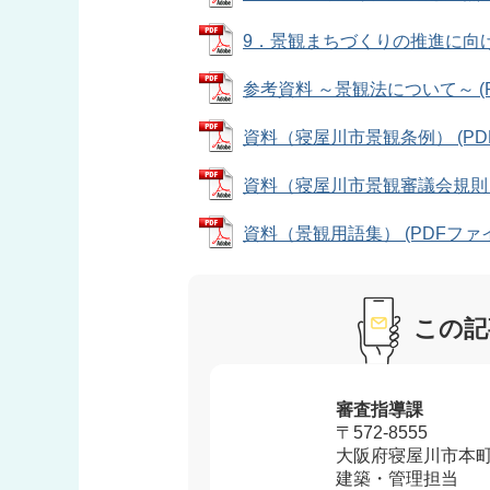
9．景観まちづくりの推進に向けて (
参考資料 ～景観法について～ (PD
資料（寝屋川市景観条例） (PDFフ
資料（寝屋川市景観審議会規則） (P
資料（景観用語集） (PDFファイル:
この記
審査指導課
〒572-8555
大阪府寝屋川市本町
建築・管理担当