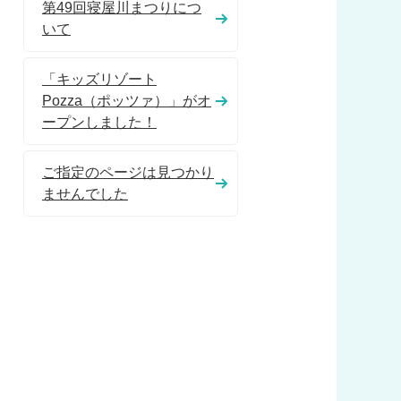
第49回寝屋川まつりにつ
いて
「キッズリゾート
Pozza（ポッツァ）」がオ
ープンしました！
ご指定のページは見つかり
ませんでした