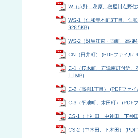
W（点野、葛原、寝屋川点野住宅） 
WS-1（仁和寺本町3丁目、仁和
928.5KB)
WS-2（対馬江東・西町、高柳4・
CN（田井町） (PDFファイル: 90
C-1（桜木町、石津南町付近、石
1.1MB)
C-2（高柳1丁目） (PDFファイル: 
C-3（平池町、木田町） (PDFファ
CS-1（上神田、中神田、下神田） (
CS-2（中木田、下木田） (PDFフ