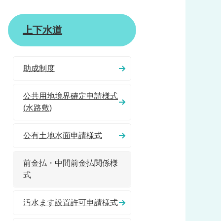
上下水道
助成制度
公共用地境界確定申請様式
(水路敷)
公有土地水面申請様式
前金払・中間前金払関係様
式
汚水ます設置許可申請様式