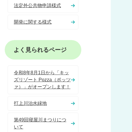
法定外公共物申請様式
開発に関する様式
よく見られるページ
令和8年8月1日から「キッ
ズリゾート Pozza（ポッツ
ァ）」がオープンします！
打上川治水緑地
第49回寝屋川まつりにつ
いて