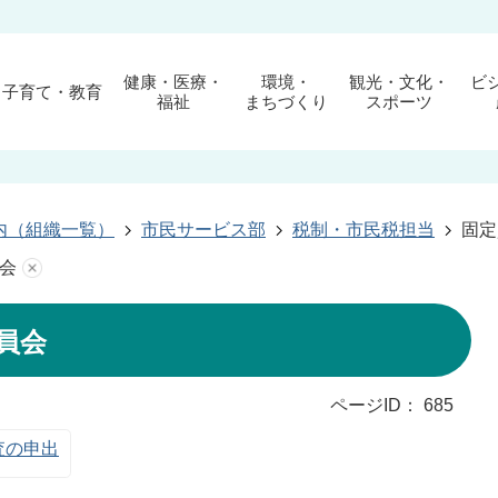
健康・医療・
環境・
観光・文化・
ビ
子育て・教育
福祉
まちづくり
スポーツ
内（組織一覧）
市民サービス部
税制・市民税担当
固定
会
員会
ページID：
685
査の申出