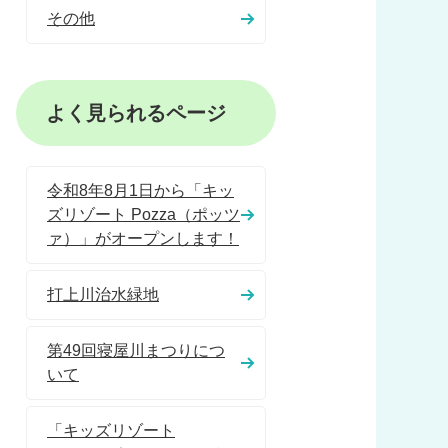
その他
よく見られるページ
令和8年8月1日から「キッ
ズリゾート Pozza（ポッツ
ァ）」がオープンします！
打上川治水緑地
第49回寝屋川まつりにつ
いて
「キッズリゾート