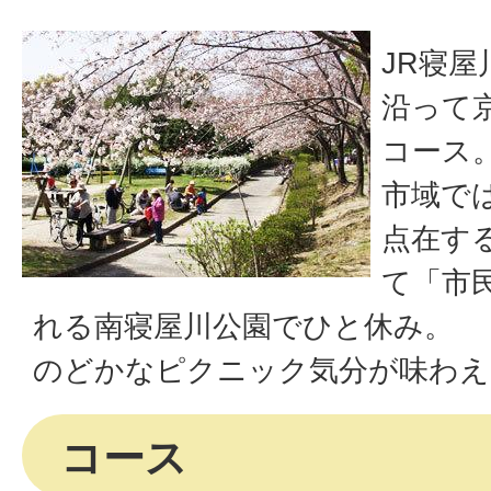
JR寝
沿って
コース
市域で
点在す
て「市
れる南寝屋川公園でひと休み。
のどかなピクニック気分が味わえ
コース