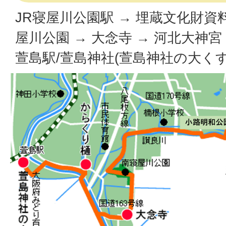
JR寝屋川公園駅 → 埋蔵文化財資料
屋川公園 → 大念寺 → 河北大神宮
萱島駅/萱島神社(萱島神社の大く