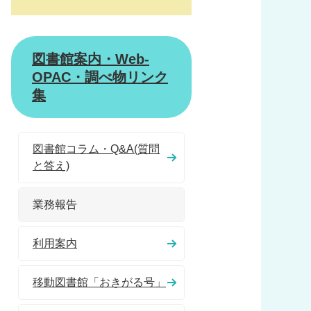
図書館案内・Web-
OPAC・調べ物リンク
集
図書館コラム・Q&A(質問
と答え)
業務報告
利用案内
移動図書館「おきがる号」