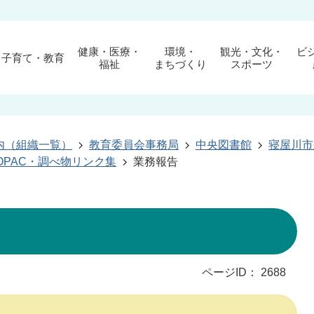
健康・医療・
環境・
観光・文化・
ビ
子育て・教育
福祉
まちづくり
スポーツ
内（組織一覧）
教育委員会事務局
中央図書館
寝屋川市
OPAC・調べ物リンク集
業務報告
ページID：
2688