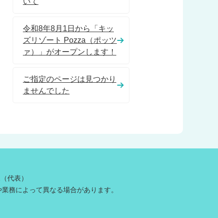
いて
令和8年8月1日から「キッ
ズリゾート Pozza（ポッツ
ァ）」がオープンします！
ご指定のページは見つかり
ませんでした
81（代表）
や業務によって異なる場合があります。