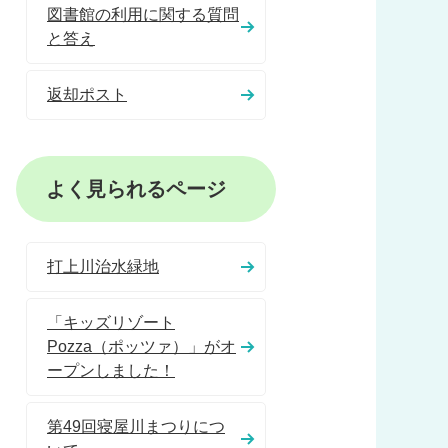
図書館の利用に関する質問
と答え
返却ポスト
よく見られるページ
打上川治水緑地
「キッズリゾート
Pozza（ポッツァ）」がオ
ープンしました！
第49回寝屋川まつりにつ