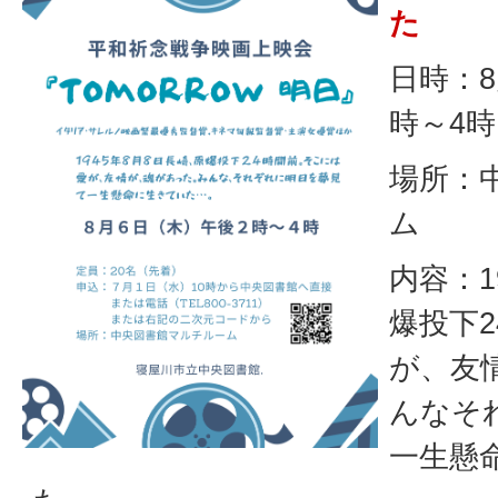
た
日時：8
時～4時
場所：
ム
内容：1
爆投下
が、友
んなそ
一生懸