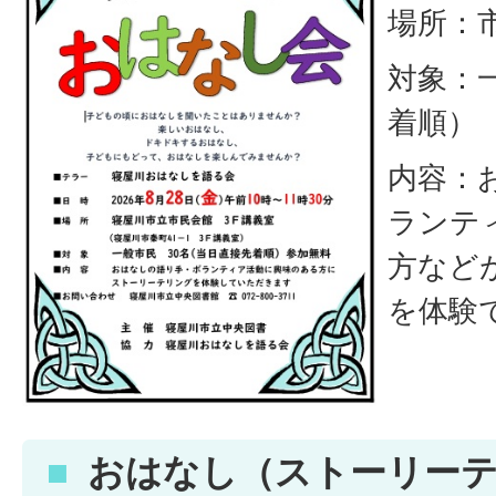
場所：市
対象：一
着順）
内容：
ランテ
方など
を体験
おはなし（ストーリー