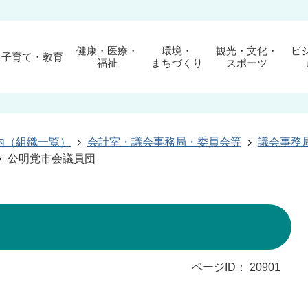
健康・医療・
環境・
観光・文化・
ビ
子育て・教育
福祉
まちづくり
スポーツ
内（組織一覧）
会計室・議会事務局・委員会等
議会事務
公明党市会議員団
ページID：
20901