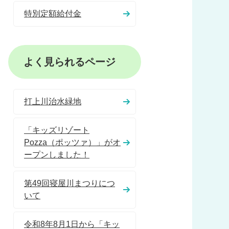
特別定額給付金
よく見られるページ
打上川治水緑地
「キッズリゾート
Pozza（ポッツァ）」がオ
ープンしました！
第49回寝屋川まつりにつ
いて
令和8年8月1日から「キッ