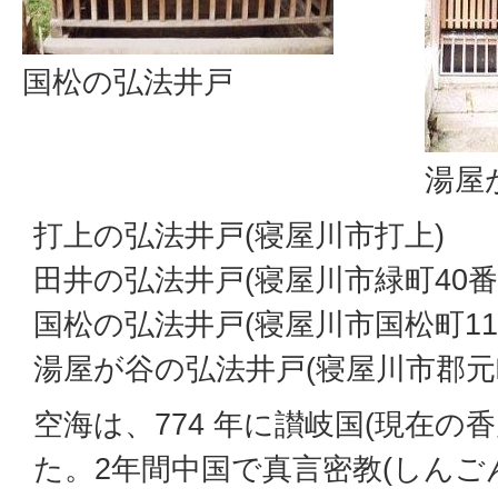
国松の弘法井戸
湯屋
打上の弘法井戸(寝屋川市打上)
田井の弘法井戸(寝屋川市緑町40番
国松の弘法井戸(寝屋川市国松町11
湯屋が谷の弘法井戸(寝屋川市郡元町
空海は、774 年に讃岐国(現在の
た。2年間中国で真言密教(しんご