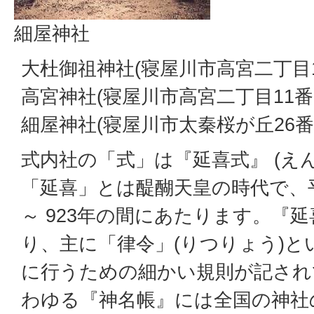
細屋神社
大杜御祖神社(寝屋川市高宮二丁目1
高宮神社(寝屋川市高宮二丁目11番
細屋神社(寝屋川市太秦桜が丘26番
式内社の「式」は『延喜式』 (えん
「延喜」とは醍醐天皇の時代で、平
～ 923年の間にあたります。『延
り、主に「律令」(りつりょう)と
に行うための細かい規則が記され
わゆる『神名帳』には全国の神社