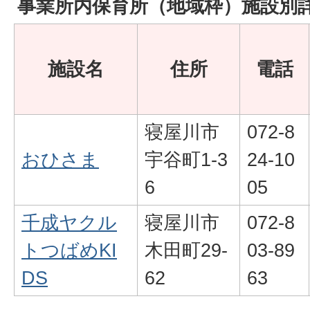
事業所内保育所（地域枠）施設別
施設名
住所
電話
寝屋川市
072-8
おひさま
宇谷町1-3
24-10
6
05
千成ヤクル
寝屋川市
072-8
トつばめKI
木田町29-
03-89
DS
62
63