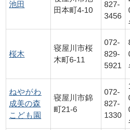
池田
827-
田本町4-10
3456
072-
寝屋川市桜
桜木
829-
木町6-11
5921
ねやがわ
072-
寝屋川市錦
成美の森
827-
町21-6
こども園
1330