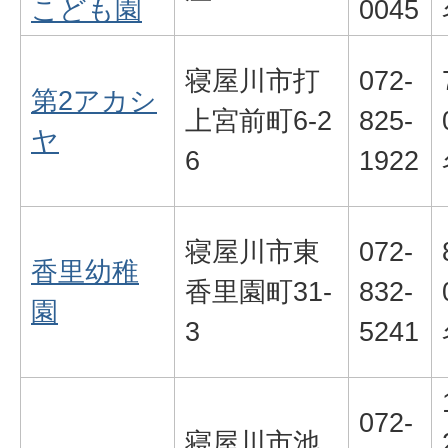
こども園
0045
寝屋川市打
072-
第2アカシ
上宮前町6-2
825-
ヤ
6
1922
寝屋川市東
072-
香里幼稚
香里園町31-
832-
園
3
5241
072-
寝屋川市池