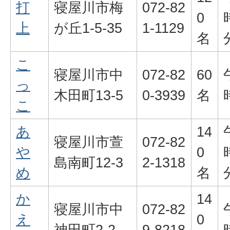
打
寝屋川市梅
072-82
0
上
が丘1-5-35
1-1129
名
こ
寝屋川市中
072-82
60
っ
木田町13-5
0-3939
名
こ
あ
14
寝屋川市萱
072-82
や
0
島南町12-3
2-1318
め
名
か
14
寝屋川市中
072-82
え
0
神田町2-2
9-8218