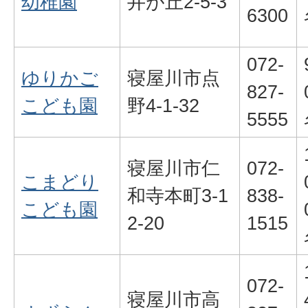
幼稚園
井が丘2-5-3
6300
072-
ゆりかご
寝屋川市点
827-
こども園
野4-1-32
5555
寝屋川市仁
072-
こまどり
和寺本町3-1
838-
こども園
2-20
1515
072-
寝屋川市高