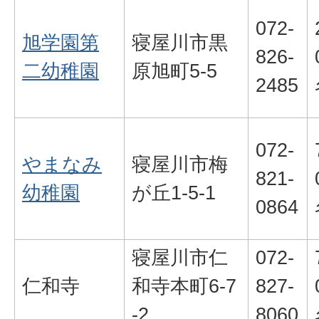
072-
旭学園第
寝屋川市黒
826-
二幼稚園
原旭町5-5
2485
072-
やまなみ
寝屋川市梅
821-
幼稚園
が丘1-5-1
0864
寝屋川市仁
072-
仁和寺
和寺本町6-7
827-
-2
8060