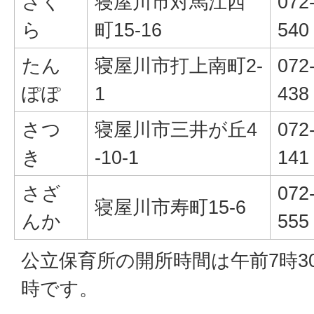
さく
寝屋川市対馬江西
072
ら
町15-16
540
たん
寝屋川市打上南町2-
072
ぽぽ
1
438
さつ
寝屋川市三井が丘4
072
き
-10-1
141
さざ
072
寝屋川市寿町15-6
んか
555
公立保育所の開所時間は午前7時3
時です。