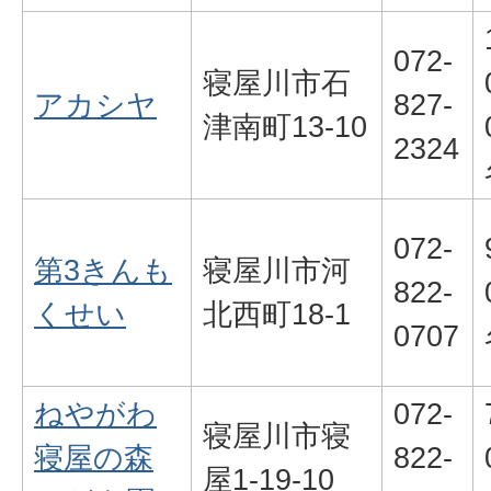
072-
寝屋川市石
アカシヤ
827-
津南町13-10
2324
072-
第3きんも
寝屋川市河
822-
くせい
北西町18-1
0707
ねやがわ
072-
寝屋川市寝
寝屋の森
822-
屋1-19-10