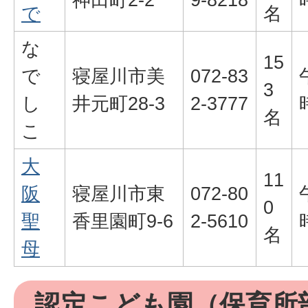
で
名
な
15
で
寝屋川市美
072-83
3
し
井元町28-3
2-3777
名
こ
大
11
阪
寝屋川市東
072-80
0
聖
香里園町9-6
2-5610
名
母
認定こども園（保育所