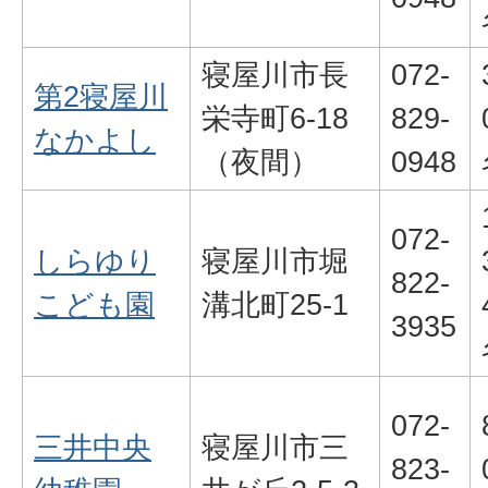
寝屋川市長
072-
第2寝屋川
栄寺町6-18
829-
なかよし
（夜間）
0948
072-
しらゆり
寝屋川市堀
822-
こども園
溝北町25-1
3935
072-
三井中央
寝屋川市三
823-