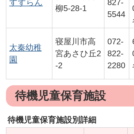
すずらん
827-
柳5-28-1
5544
寝屋川市高
072-
太秦幼稚
宮あさひ丘2
822-
園
-2
2280
待機児童保育施設
待機児童保育施設別詳細