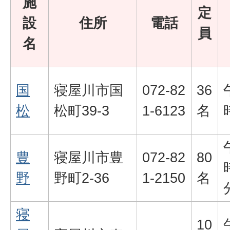
施
定
設
住所
電話
員
名
国
寝屋川市国
072-82
36
松
松町39-3
1-6123
名
豊
寝屋川市豊
072-82
80
野
野町2-36
1-2150
名
寝
10