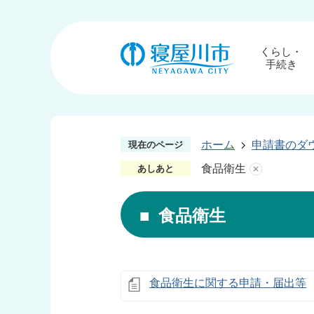
くらし・
手続き
ホーム
申請書のダ
現在のページ
食品衛生
あしあと
食品衛生
食品衛生に関する申請・届出等