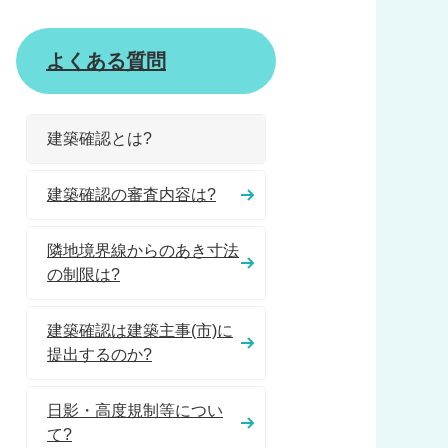
よくある質問
建築確認とは?
建築確認の審査内容は?
隣地境界線からのあき寸法
の制限は?
建築確認は建築主事(市)に
提出するのか?
日影・高度規制等につい
て?