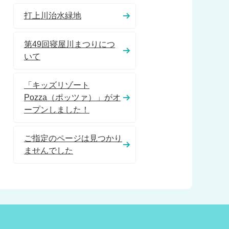
打上川治水緑地
第49回寝屋川まつりにつ
いて
「キッズリゾート
Pozza（ポッツァ）」がオ
ープンしました！
ご指定のページは見つかり
ませんでした