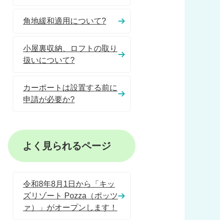
角地緩和適用について?
小屋裏収納、ロフトの取り
扱いについて?
カーポートは設置する前に
申請が必要か?
よく見られるページ
令和8年8月1日から「キッ
ズリゾート Pozza（ポッツ
ァ）」がオープンします！