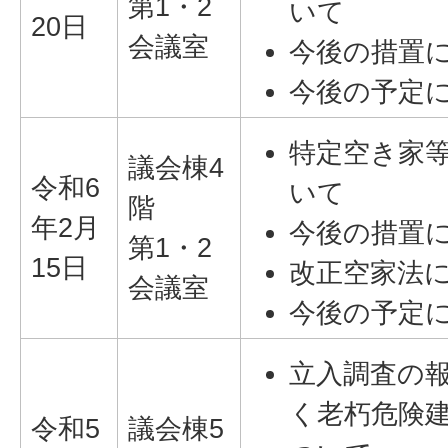
第1・2
いて
20日
会議室
今後の措置
今後の予定
特定空き家
議会棟4
令和6
いて
階
年2月
今後の措置
第1・2
15日
改正空家法
会議室
今後の予定
立入調査の
く老朽危険
令和5
議会棟5