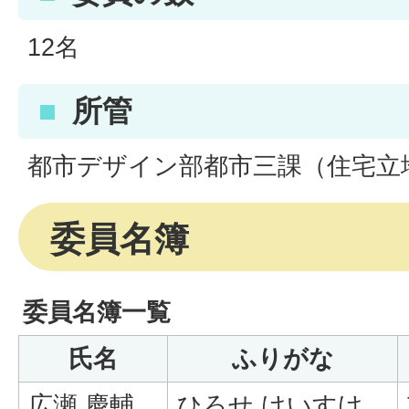
12名
所管
都市デザイン部都市三課（住宅立
委員名簿
委員名簿一覧
氏名
ふりがな
広瀬 慶輔
ひろせ けいすけ