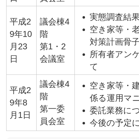
実態調査結
平成2
議会棟4
空き家等・
9年10
階
対策計画骨
月23
第1・2
所有者アン
日
会議室
て
議会棟4
空き家等・
平成2
階
係る運用マ
9年8
第一委
委託業務に
月1日
員会室
今後の予定