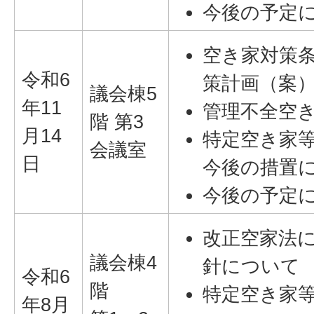
今後の予定
空き家対策
令和6
策計画（案
議会棟5
年11
管理不全空
階 第3
月14
特定空き家
会議室
日
今後の措置
今後の予定
改正空家法
議会棟4
針について
令和6
階
特定空き家
年8月