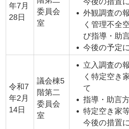
今後の措置
年7月
委員会
外観調査の
28日
室
く管理不全
び指導・助
今後の予定
立入調査の
く特定空き
議会棟5
令和7
て
階第二
年2月
指導・助言
委員会
14日
特定空き家
室
今後の措置