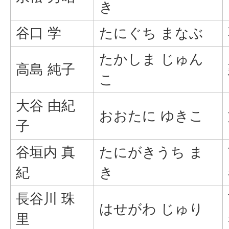
き
谷口 学
たにぐち まなぶ
たかしま じゅん
高島 純子
こ
大谷 由紀
おおたに ゆきこ
子
谷垣内 真
たにがきうち ま
紀
き
長谷川 珠
はせがわ じゅり
里