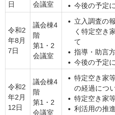
日
会議室
今後の予定
立入調査の
議会棟4
令和2
く特定空き
階
年8月
て
第1・2
7日
指導・助言
会議室
今後の予定
特定空き家
議会棟4
令和2
の経過につ
階
年2月
特定空き家
第1・2
12日
利活用の推
会議室