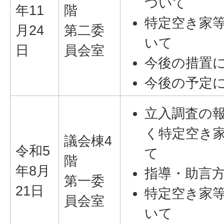
ついて
年11
階
特定空き家
月24
第二委
いて
日
員会室
今後の措置
今後の予定
立入調査の
く特定空き
議会棟4
令和5
て
階
年8月
指導・助言
第一委
21日
特定空き家
員会室
いて