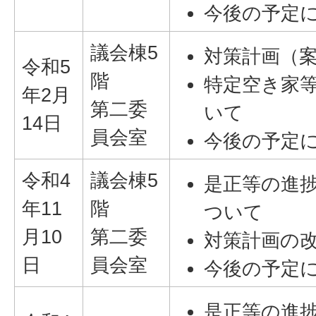
今後の予定
議会棟5
対策計画（
令和5
階
特定空き家
年2月
第二委
いて
14日
員会室
今後の予定
令和4
議会棟5
是正等の進
年11
階
ついて
月10
第二委
対策計画の
日
員会室
今後の予定
是正等の進