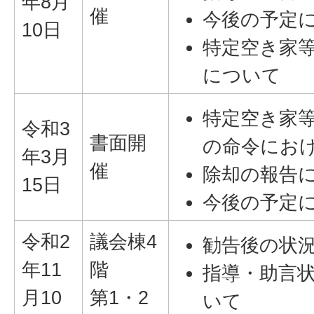
年8月
催
今後の予定
10日
特定空き家
について
特定空き家
令和3
書面開
の命令にお
年3月
催
除却の報告
15日
今後の予定
令和2
議会棟4
勧告後の状
年11
階
指導・助言
月10
第1・2
いて