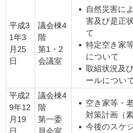
自然災害に
害及び是正
平成3
議会棟4
て
1年3
階
特定空き家
月25
第1・2
について
日
会議室
取組状況及
ールについ
平成2
議会棟4
空き家等・
9年12
階
対策計画（
月19
第一委
今後のスケ
日
員会室