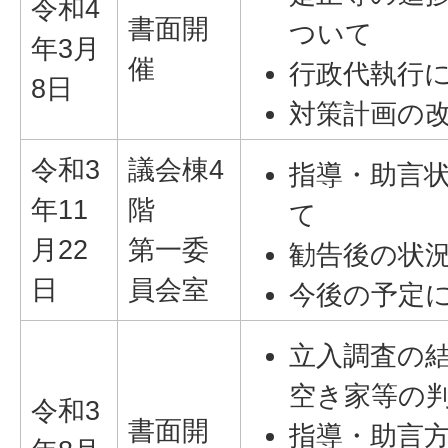
令和4
書面開
ついて
年3月
催
行政代執行
8日
対策計画の
令和3
議会棟4
指導・助言
年11
階
て
月22
第一委
勧告後の状
日
員会室
今後の予定
立入調査の
空き家等の
令和3
書面開
指導・助言