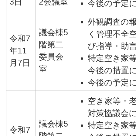
3日
2会議室
今後の予定
外観調査の
議会棟5
く管理不全
令和7
階第二
び指導・助
年11
委員会
特定空き家
月7日
室
今後の措置
今後の予定
空き家等・
対策協議会
議会棟5
特定空き家
令和7
階第二