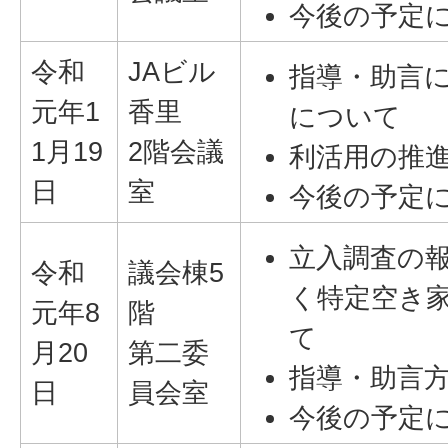
今後の予定
令和
JAビル
指導・助言
元年1
香里
について
1月19
2階会議
利活用の推
日
室
今後の予定
立入調査の
令和
議会棟5
く特定空き
元年8
階
て
月20
第二委
指導・助言
日
員会室
今後の予定