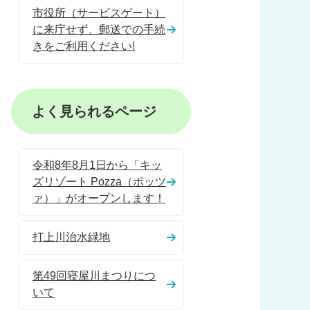
市役所（サービスゲート）
に来庁せず、郵送での手続
きをご利用ください!
よく見られるページ
令和8年8月1日から「キッ
ズリゾート Pozza（ポッツ
ァ）」がオープンします！
打上川治水緑地
第49回寝屋川まつりにつ
いて