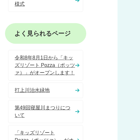
様式
よく見られるページ
令和8年8月1日から「キッ
ズリゾート Pozza（ポッツ
ァ）」がオープンします！
打上川治水緑地
第49回寝屋川まつりにつ
いて
「キッズリゾート