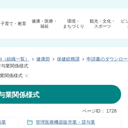
健康・医療・
環境・
観光・文化・
ビ
子育て・教育
福祉
まちづくり
スポーツ
内（組織一覧）
健康部
保健総務課
申請書のダウンロー
貸与業関係様式
業関係様式
与業関係様式
ページID：
1728
与業
管理医療機器販売業・貸与業