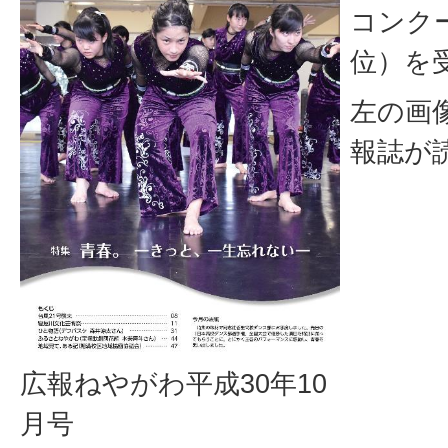
コンク
位）を
左の画
報誌が
広報ねやがわ平成30年10
月号