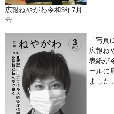
広報ねやがわ令和3年7月
号
「写真(
広報ね
表紙が
ールに
ました