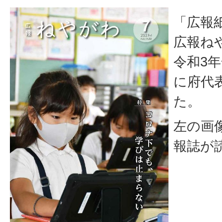
「広報紙
広報ね
令和3
に府代
た。
左の画
報誌が