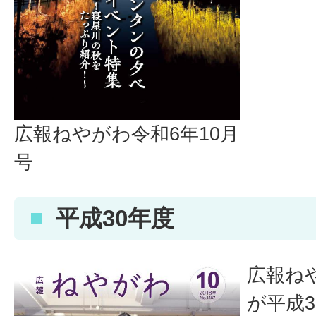
広報ねやがわ令和6年10月
号
平成30年度
広報ねや
が平成