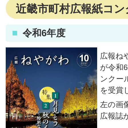
近畿市町村広報紙コン
令和6年度
広報ね
が令和
ンクー
を受賞
左の画
広報誌