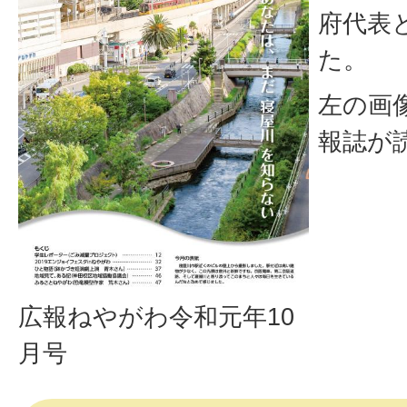
府代表
た。
左の画
報誌が
広報ねやがわ令和元年10
月号