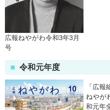
広報ねやがわ令和3年3月
号
令和元年度
「広報紙
ねやが
和元年