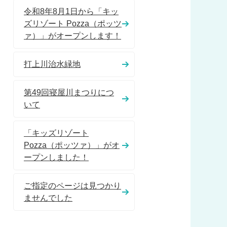
令和8年8月1日から「キッ
ズリゾート Pozza（ポッツ
ァ）」がオープンします！
打上川治水緑地
第49回寝屋川まつりにつ
いて
「キッズリゾート
Pozza（ポッツァ）」がオ
ープンしました！
ご指定のページは見つかり
ませんでした