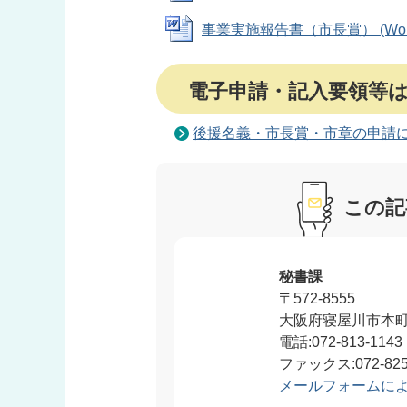
事業実施報告書（市長賞） (Word
電子申請・記入要領等
後援名義・市長賞・市章の申請
この記
秘書課
〒572-8555
大阪府寝屋川市本町
電話:072-813-1143
ファックス:072-825
メールフォームに