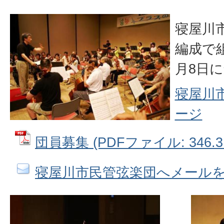
寝屋川
編成で
月8日
寝屋川
ージ
団員募集 (PDFファイル: 346.3
寝屋川市民管弦楽団へメール